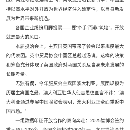
持以高水平对外开放为世界经济注入确定性，以自身新发
展为世界带来新机遇。
各国企业纷纷用脚投票——要“牵手”而非“筑墙”，开放
就是最大的风口。
本届投洽会上，主宾国英国带来了参会以来规模最大
的代表团。英中贸易协会中国区总裁赵汤说，这样的决策
和筹备充分体现了英国政府对两国关系及自身未来发展的
长期考量。
无独有偶，今年服贸会主宾国澳大利亚，展团规模为
历届主宾国之最。澳大利亚驻华大使吉思德直言不讳：“澳
大利亚通过参展中国服贸会表明，澳大利亚正全面重返中
国市场。”
一组数据印证开放合作的双向奔赴：2025智博会签约
重大项目298个，合同金额超过2000亿元。本届投洽会共